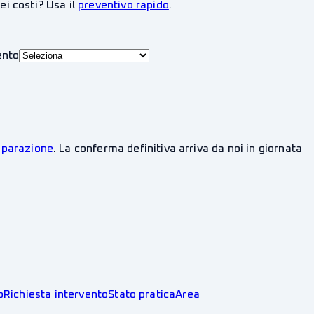
ei costi? Usa il
preventivo rapido
.
ento
riparazione
. La conferma definitiva arriva da noi in giornata
o
Richiesta intervento
Stato pratica
Area