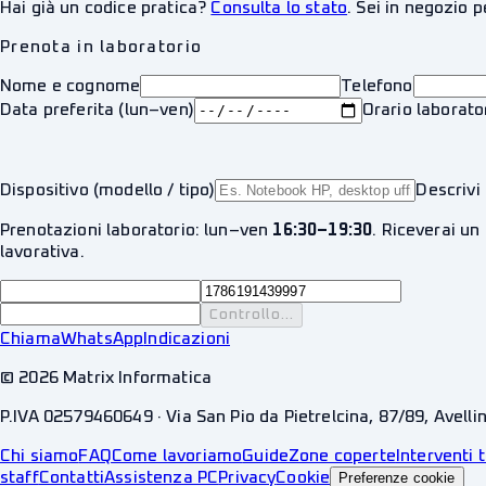
Hai già un codice pratica?
Consulta lo stato
. Sei in negozio 
Prenota in laboratorio
Nome e cognome
Telefono
Data preferita (lun–ven)
Orario laborato
Dispositivo (modello / tipo)
Descrivi 
Prenotazioni laboratorio: lun–ven
16:30–19:30
. Riceverai un
lavorativa.
Controllo...
Chiama
WhatsApp
Indicazioni
©
2026
Matrix Informatica
P.IVA 02579460649 · Via San Pio da Pietrelcina, 87/89, Avelli
Chi siamo
FAQ
Come lavoriamo
Guide
Zone coperte
Interventi t
staff
Contatti
Assistenza PC
Privacy
Cookie
Preferenze cookie