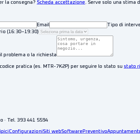
per la consegna?
Scheda accettazione
. Serve solo una stima d
Email
Tipo di interv
rio (16:30–19:30)
il problema o la richiesta
 codice pratica (es. MTR-7K2P) per seguire lo stato su
stato 
no · Tel. 393 441 5594
ipici
Configurazioni
Siti web
Software
Preventivo
Appuntament