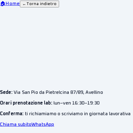
🏠
Home
←
Torna indietro
Sede:
Via San Pio da Pietrelcina 87/89, Avellino
Orari prenotazione lab:
lun–ven 16:30–19:30
Conferma:
ti richiamiamo o scriviamo in giornata lavorativa
Chiama subito
WhatsApp