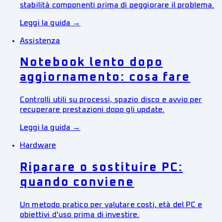
stabilità componenti prima di peggiorare il problema.
Leggi la guida →
Assistenza
Notebook lento dopo
aggiornamento: cosa fare
Controlli utili su processi, spazio disco e avvio per
recuperare prestazioni dopo gli update.
Leggi la guida →
Hardware
Riparare o sostituire PC:
quando conviene
Un metodo pratico per valutare costi, età del PC e
obiettivi d'uso prima di investire.