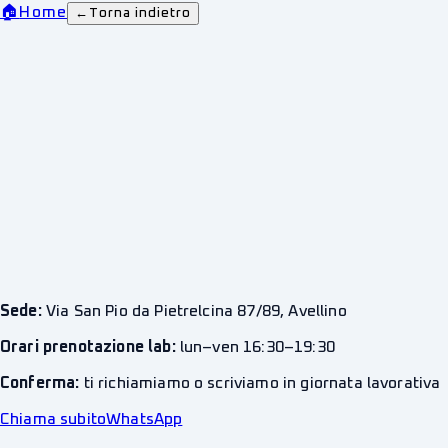
🏠
Home
←
Torna indietro
Sede:
Via San Pio da Pietrelcina 87/89, Avellino
Orari prenotazione lab:
lun–ven 16:30–19:30
Conferma:
ti richiamiamo o scriviamo in giornata lavorativa
Chiama subito
WhatsApp