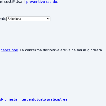
ei costi? Usa il
preventivo rapido
.
ento
riparazione
. La conferma definitiva arriva da noi in giornata
o
Richiesta intervento
Stato pratica
Area