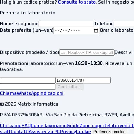
Hai già un codice pratica?
Consulta lo stato
. Sei in negozio 
Prenota in laboratorio
Nome e cognome
Telefono
Data preferita (lun–ven)
Orario laborato
Dispositivo (modello / tipo)
Descrivi 
Prenotazioni laboratorio: lun–ven
16:30–19:30
. Riceverai un
lavorativa.
Controllo...
Chiama
WhatsApp
Indicazioni
©
2026
Matrix Informatica
P.IVA 02579460649 · Via San Pio da Pietrelcina, 87/89, Avelli
Chi siamo
FAQ
Come lavoriamo
Guide
Zone coperte
Interventi t
staff
Contatti
Assistenza PC
Privacy
Cookie
Preferenze cookie