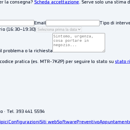
per la consegna?
Scheda accettazione
. Serve solo una stima d
Email
Tipo di interv
rio (16:30–19:30)
il problema o la richiesta
 codice pratica (es. MTR-7K2P) per seguire lo stato su
stato 
no · Tel. 393 441 5594
ipici
Configurazioni
Siti web
Software
Preventivo
Appuntament