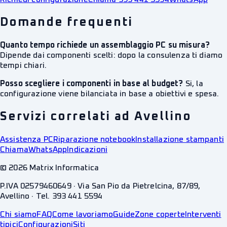
Domande frequenti
Quanto tempo richiede un assemblaggio PC su misura?
Dipende dai componenti scelti: dopo la consulenza ti diamo
tempi chiari.
Posso scegliere i componenti in base al budget?
Si, la
configurazione viene bilanciata in base a obiettivi e spesa.
Servizi correlati ad Avellino
Assistenza PC
Riparazione notebook
Installazione stampanti
Chiama
WhatsApp
Indicazioni
©
2026
Matrix Informatica
P.IVA 02579460649 · Via San Pio da Pietrelcina, 87/89,
Avellino · Tel. 393 441 5594
Chi siamo
FAQ
Come lavoriamo
Guide
Zone coperte
Interventi
tipici
Configurazioni
Siti