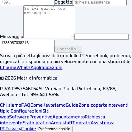
Oggetto
Messaggio
Controllo...
Scrivici più dettagli possibili (modello PC/notebook, problema,
urgenza): ti rispondiamo più velocemente con una stima utile.
Chiama
WhatsApp
Indicazioni
©
2026
Matrix Informatica
P.IVA 02579460649 · Via San Pio da Pietrelcina, 87/89,
Avellino · Tel. 393 441 5594
Chi siamo
FAQ
Come lavoriamo
Guide
Zone coperte
Interventi
tipici
Configurazioni
Siti
web
Software
Preventivo
Appuntamento
Richiesta
intervento
Stato pratica
Area staff
Contatti
Assistenza
PC
Privacy
Cookie
Preferenze cookie