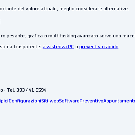
rtante del valore attuale, meglio considerare alternative.
i
voro pesante, grafica o multitasking avanzato serve una mac
 stima trasparente:
assistenza PC
o
preventivo rapido
.
no · Tel. 393 441 5594
ipici
Configurazioni
Siti web
Software
Preventivo
Appuntament