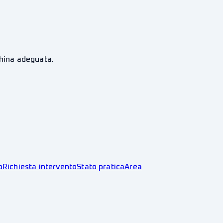
china adeguata.
o
Richiesta intervento
Stato pratica
Area