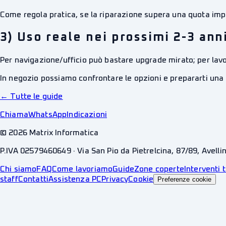
Come regola pratica, se la riparazione supera una quota impo
3) Uso reale nei prossimi 2-3 ann
Per navigazione/ufficio può bastare upgrade mirato; per la
In negozio possiamo confrontare le opzioni e prepararti una
← Tutte le guide
Chiama
WhatsApp
Indicazioni
©
2026
Matrix Informatica
P.IVA 02579460649 · Via San Pio da Pietrelcina, 87/89, Avelli
Chi siamo
FAQ
Come lavoriamo
Guide
Zone coperte
Interventi t
staff
Contatti
Assistenza PC
Privacy
Cookie
Preferenze cookie