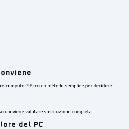
 conviene
are computer? Ecco un metodo semplice per decidere.
sso conviene valutare sostituzione completa.
alore del PC