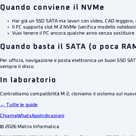
Quando conviene il NVMe
Hai già un SSD SATA ma lavori con video, CAD leggero, 
Il PC supporta slot M.2 NVMe (verifica modello notebo
Vuoi tenere il PC ancora qualche anno senza sostituire
Quando basta il SATA (o poca RA
Per ufficio, navigazione e posta elettronica un buon SSD SATA 
sempre il disco.
In laboratorio
Controlliamo compatibilità M.2, cloniamo il sistema sul nuovo
← Tutte le guide
Chiama
WhatsApp
Indicazioni
©
2026
Matrix Informatica