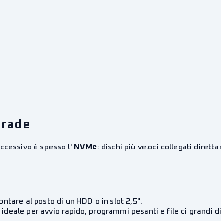
grade
ccessivo è spesso l'
NVMe
: dischi più veloci collegati dir
ntare al posto di un HDD o in slot 2,5".
; ideale per avvio rapido, programmi pesanti e file di grandi 