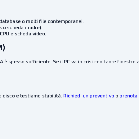
database o molti file contemporanei.
ok o scheda madre).
 CPU e scheda video.
M)
è spesso sufficiente. Se il PC va in crisi con tante finestre 
 disco e testiamo stabilità.
Richiedi un preventivo
o
prenota