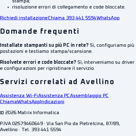
stampa;
risoluzione errori di collegamento e code bloccate.
Richiedi installazione
Chiama 393 441 5594
WhatsApp
Domande frequenti
Installate stampanti su più PC in rete?
Sì, configuriamo più
postazioni e testiamo stampa/scansione.
Risolvete errori e code bloccate?
Sì, interveniamo su driver
e configurazioni per ripristinare il servizio.
Servizi correlati ad Avellino
Assistenza Wi-Fi
Assistenza PC
Assemblaggio PC
Chiama
WhatsApp
Indicazioni
©
2026
Matrix Informatica
P.IVA 02579460649 · Via San Pio da Pietrelcina, 87/89,
Avellino · Tel. 393 441 5594