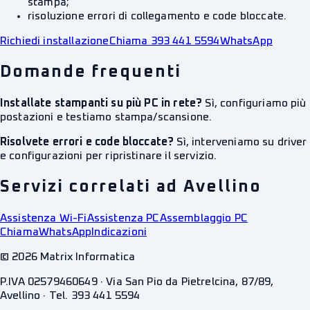
stampa;
risoluzione errori di collegamento e code bloccate.
Richiedi installazione
Chiama 393 441 5594
WhatsApp
Domande frequenti
Installate stampanti su più PC in rete?
Sì, configuriamo più
postazioni e testiamo stampa/scansione.
Risolvete errori e code bloccate?
Sì, interveniamo su driver
e configurazioni per ripristinare il servizio.
Servizi correlati ad Avellino
Assistenza Wi-Fi
Assistenza PC
Assemblaggio PC
Chiama
WhatsApp
Indicazioni
©
2026
Matrix Informatica
P.IVA 02579460649 · Via San Pio da Pietrelcina, 87/89,
Avellino · Tel. 393 441 5594