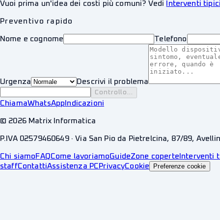
Vuoi prima un'idea dei costi più comuni? Vedi
Interventi tipic
Preventivo rapido
Nome e cognome
Telefono
Urgenza
Descrivi il problema
Controllo...
Chiama
WhatsApp
Indicazioni
©
2026
Matrix Informatica
P.IVA 02579460649 · Via San Pio da Pietrelcina, 87/89, Avelli
Chi siamo
FAQ
Come lavoriamo
Guide
Zone coperte
Interventi t
staff
Contatti
Assistenza PC
Privacy
Cookie
Preferenze cookie