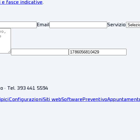
i e fasce indicative
.
Email
Servizio
no · Tel. 393 441 5594
ipici
Configurazioni
Siti web
Software
Preventivo
Appuntament