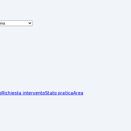
o
Richiesta intervento
Stato pratica
Area