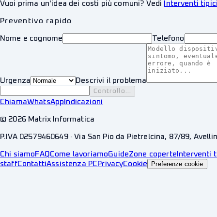
Vuoi prima un'idea dei costi più comuni? Vedi
Interventi tipic
Preventivo rapido
Nome e cognome
Telefono
Urgenza
Descrivi il problema
Controllo...
Chiama
WhatsApp
Indicazioni
©
2026
Matrix Informatica
P.IVA 02579460649 · Via San Pio da Pietrelcina, 87/89, Avelli
Chi siamo
FAQ
Come lavoriamo
Guide
Zone coperte
Interventi t
staff
Contatti
Assistenza PC
Privacy
Cookie
Preferenze cookie