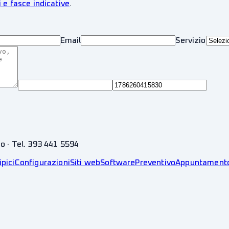
i e fasce indicative
.
Email
Servizio
no · Tel. 393 441 5594
ipici
Configurazioni
Siti web
Software
Preventivo
Appuntament