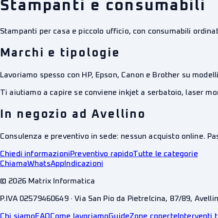
Stampanti e consumabili
Stampanti per casa e piccolo ufficio, con consumabili ordinabi
Marchi e tipologie
Lavoriamo spesso con HP, Epson, Canon e Brother su modelli i
Ti aiutiamo a capire se conviene inkjet a serbatoio, laser 
In negozio ad Avellino
Consulenza e preventivo in sede: nessun acquisto online. Pass
Chiedi informazioni
Preventivo rapido
Tutte le categorie
Chiama
WhatsApp
Indicazioni
©
2026
Matrix Informatica
P.IVA 02579460649 · Via San Pio da Pietrelcina, 87/89, Avelli
Chi siamo
FAQ
Come lavoriamo
Guide
Zone coperte
Interventi t