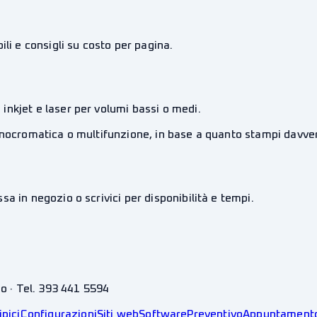
li e consigli su costo per pagina.
nkjet e laser per volumi bassi o medi.
monocromatica o multifunzione, in base a quanto stampi davve
a in negozio o scrivici per disponibilità e tempi.
no · Tel. 393 441 5594
ipici
Configurazioni
Siti web
Software
Preventivo
Appuntament