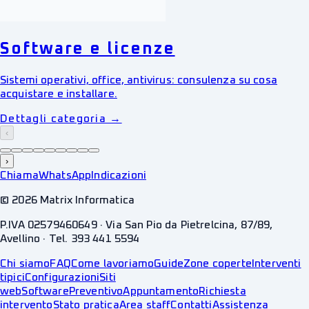
Software e licenze
Sistemi operativi, office, antivirus: consulenza su cosa
acquistare e installare.
Dettagli categoria →
‹
›
Chiama
WhatsApp
Indicazioni
©
2026
Matrix Informatica
P.IVA 02579460649 · Via San Pio da Pietrelcina, 87/89,
Avellino · Tel. 393 441 5594
Chi siamo
FAQ
Come lavoriamo
Guide
Zone coperte
Interventi
tipici
Configurazioni
Siti
web
Software
Preventivo
Appuntamento
Richiesta
intervento
Stato pratica
Area staff
Contatti
Assistenza