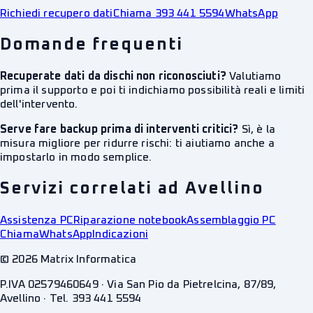
Richiedi recupero dati
Chiama 393 441 5594
WhatsApp
Domande frequenti
Recuperate dati da dischi non riconosciuti?
Valutiamo
prima il supporto e poi ti indichiamo possibilità reali e limiti
dell'intervento.
Serve fare backup prima di interventi critici?
Sì, è la
misura migliore per ridurre rischi: ti aiutiamo anche a
impostarlo in modo semplice.
Servizi correlati ad Avellino
Assistenza PC
Riparazione notebook
Assemblaggio PC
Chiama
WhatsApp
Indicazioni
©
2026
Matrix Informatica
P.IVA 02579460649 · Via San Pio da Pietrelcina, 87/89,
Avellino · Tel. 393 441 5594