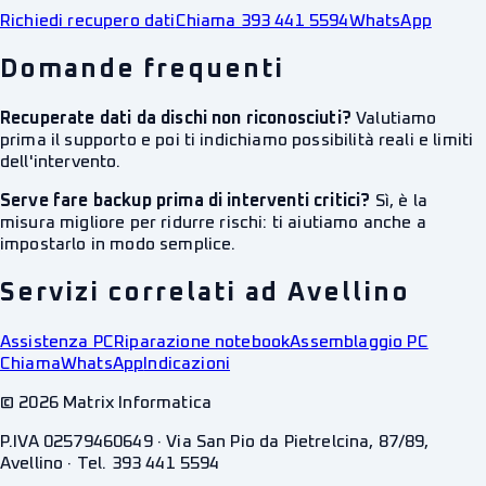
Richiedi recupero dati
Chiama 393 441 5594
WhatsApp
Domande frequenti
Recuperate dati da dischi non riconosciuti?
Valutiamo
prima il supporto e poi ti indichiamo possibilità reali e limiti
dell'intervento.
Serve fare backup prima di interventi critici?
Sì, è la
misura migliore per ridurre rischi: ti aiutiamo anche a
impostarlo in modo semplice.
Servizi correlati ad Avellino
Assistenza PC
Riparazione notebook
Assemblaggio PC
Chiama
WhatsApp
Indicazioni
©
2026
Matrix Informatica
P.IVA 02579460649 · Via San Pio da Pietrelcina, 87/89,
Avellino · Tel. 393 441 5594