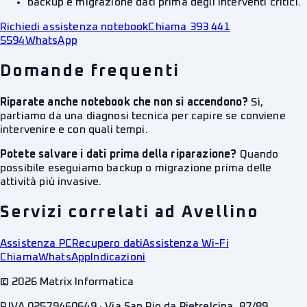
backup e migrazione dati prima degli interventi critici.
Richiedi assistenza notebook
Chiama 393 441
5594
WhatsApp
Domande frequenti
Riparate anche notebook che non si accendono?
Sì,
partiamo da una diagnosi tecnica per capire se conviene
intervenire e con quali tempi.
Potete salvare i dati prima della riparazione?
Quando
possibile eseguiamo backup o migrazione prima delle
attività più invasive.
Servizi correlati ad Avellino
Assistenza PC
Recupero dati
Assistenza Wi-Fi
Chiama
WhatsApp
Indicazioni
©
2026
Matrix Informatica
P.IVA 02579460649 · Via San Pio da Pietrelcina, 87/89,