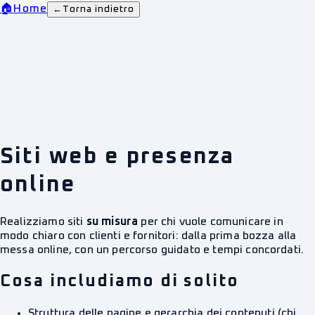
🏠
Home
←
Torna indietro
Siti web e presenza
online
Realizziamo siti
su misura
per chi vuole comunicare in
modo chiaro con clienti e fornitori: dalla prima bozza alla
messa online, con un percorso guidato e tempi concordati.
Cosa includiamo di solito
Struttura delle pagine e gerarchia dei contenuti (chi