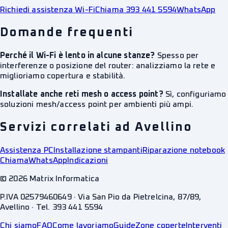
Richiedi assistenza Wi-Fi
Chiama 393 441 5594
WhatsApp
Domande frequenti
Perché il Wi-Fi è lento in alcune stanze?
Spesso per
interferenze o posizione del router: analizziamo la rete e
miglioriamo copertura e stabilità.
Installate anche reti mesh o access point?
Sì, configuriamo
soluzioni mesh/access point per ambienti più ampi.
Servizi correlati ad Avellino
Assistenza PC
Installazione stampanti
Riparazione notebook
Chiama
WhatsApp
Indicazioni
©
2026
Matrix Informatica
P.IVA 02579460649 · Via San Pio da Pietrelcina, 87/89,
Avellino · Tel. 393 441 5594
Chi siamo
FAQ
Come lavoriamo
Guide
Zone coperte
Interventi