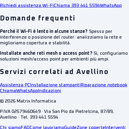
Richiedi assistenza Wi-Fi
Chiama 393 441 5594
WhatsApp
Domande frequenti
Perché il Wi-Fi è lento in alcune stanze?
Spesso per
interferenze o posizione del router: analizziamo la rete e
miglioriamo copertura e stabilità.
Installate anche reti mesh o access point?
Sì, configuriamo
soluzioni mesh/access point per ambienti più ampi.
Servizi correlati ad Avellino
Assistenza PC
Installazione stampanti
Riparazione notebook
Chiama
WhatsApp
Indicazioni
©
2026
Matrix Informatica
P.IVA 02579460649 · Via San Pio da Pietrelcina, 87/89,
Avellino · Tel. 393 441 5594
Chi siamo
FAQ
Come lavoriamo
Guide
Zone coperte
Interventi