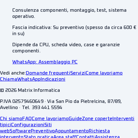
Consulenza componenti, montaggio, test, sistema
operativo.
Fascia indicativa:
Su preventivo (spesso da circa 600 €
in su)
Dipende da CPU, scheda video, case e garanzie
componenti.
WhatsApp:
Assemblaggio PC
Vedi anche:
Domande frequenti
Servizi
Come lavoriamo
Chiama
WhatsApp
Indicazioni
©
2026
Matrix Informatica
P.IVA 02579460649 · Via San Pio da Pietrelcina, 87/89,
Avellino · Tel. 393 441 5594
Chi siamo
FAQ
Come lavoriamo
Guide
Zone coperte
Interventi
tipici
Configurazioni
Siti
web
Software
Preventivo
Appuntamento
Richiesta
intervento
Stato pratica
Area staff
Contatti
Assistenza