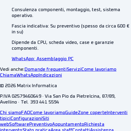
Consulenza componenti, montaggio, test, sistema
operativo.
Fascia indicativa:
Su preventivo (spesso da circa 600 €
in su)
Dipende da CPU, scheda video, case e garanzie
componenti.
WhatsApp:
Assemblaggio PC
Vedi anche:
Domande frequenti
Servizi
Come lavoriamo
Chiama
WhatsApp
Indicazioni
©
2026
Matrix Informatica
P.IVA 02579460649 · Via San Pio da Pietrelcina, 87/89,
Avellino · Tel. 393 441 5594
Chi siamo
FAQ
Come lavoriamo
Guide
Zone coperte
Interventi
tipici
Configurazioni
Siti
web
Software
Preventivo
Appuntamento
Richiesta
intervento
Stato pratica
Area staff
Contatti
Assistenza