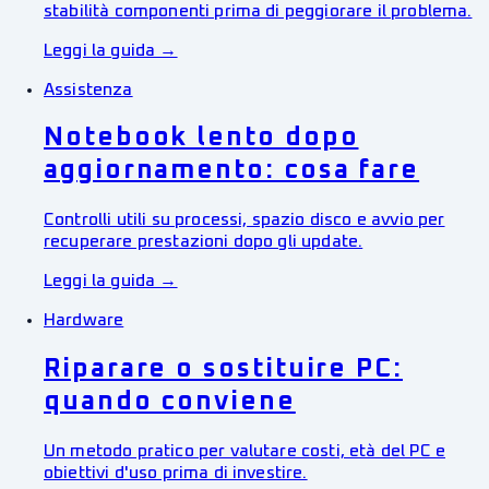
stabilità componenti prima di peggiorare il problema.
Leggi la guida →
Assistenza
Notebook lento dopo
aggiornamento: cosa fare
Controlli utili su processi, spazio disco e avvio per
recuperare prestazioni dopo gli update.
Leggi la guida →
Hardware
Riparare o sostituire PC:
quando conviene
Un metodo pratico per valutare costi, età del PC e
obiettivi d'uso prima di investire.